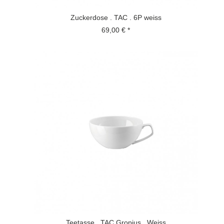
Zuckerdose . TAC . 6P weiss
69,00 € *
Teetasse . TAC Gropius . Weiss