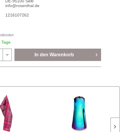
DE-95100 Selb
info@rosenthal.de
1216107262
andkosten
7 Tage
In den
Warenkorb