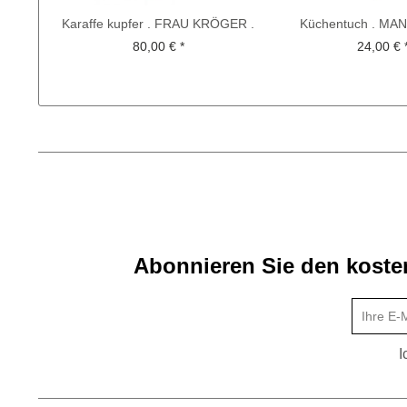
Karaffe kupfer . FRAU KRÖGER .
Küchentuch . M
CHRISTIAN METZNER
BETHEL . KOCH-O
80,00 € *
24,00 € 
Abonnieren Sie den kosten
I