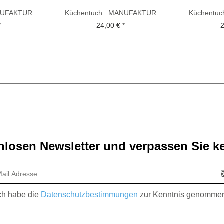
ANUFAKTUR
Küchentuch . MANUFAKTUR
Küchentu
TTE . Blau
BETHEL . KOCH-OTTE . Grün
BETHEL . 
*
24,00 € *
2
losen Newsletter und verpassen Sie ke
ch habe die
Datenschutzbestimmungen
zur Kenntnis genomme