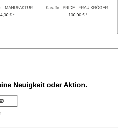
ch . MANUFAKTUR
Karaffe . PRIDE . FRAU KRÖGER .
T
KOCH-OTTE . Rot
CHRISTIAN METZNER
4,00 € *
100,00 € *
ine Neuigkeit oder Aktion.
n.