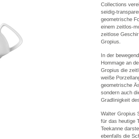
Collections ver
seidig-transpare
geometrische F
einem zeitlos-mo
zeitlose Geschi
Gropius.
In der bewegend
Hommage an den
Gropius die zei
weiße Porzellang
geometrische Äs
sondern auch di
Gradlinigkeit de
Walter Gropius 
für das heutige
Teekanne darste
ebenfalls die Sc