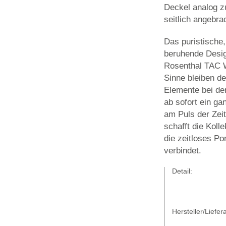
Deckel analog z
seitlich angebra
Das puristische
beruhende Desig
Rosenthal TAC W
Sinne bleiben d
Elemente bei den
ab sofort ein g
am Puls der Zeit
schafft die Kol
die zeitloses Po
verbindet.
Detail:
Hersteller/Liefera