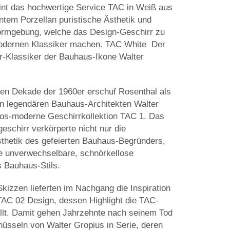
eint das hochwertige Service TAC in Weiß aus
ntem Porzellan puristische Ästhetik und
ormgebung, welche das Design-Geschirr zu
dernen Klassiker machen. TAC White  Der
rr-Klassiker der Bauhaus-Ikone Walter
en Dekade der 1960er erschuf Rosenthal als
 legendären Bauhaus-Architekten Walter
tlos-moderne Geschirrkollektion TAC 1. Das
eschirr verkörperte nicht nur die
thetik des gefeierten Bauhaus-Begründers,
e unverwechselbare, schnörkellose
s Bauhaus-Stils.
Skizzen lieferten im Nachgang die Inspiration
 TAC 02 Design, dessen Highlight die TAC-
llt. Damit gehen Jahrzehnte nach seinem Tod
hüsseln von Walter Gropius in Serie, deren