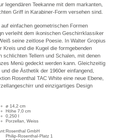
ur legendären Teekanne mit dem markanten,
chten Griff in Karabiner-Form versehen sind.
, auf einfachen geometrischen Formen
n verleiht dem ikonischen Geschirrklassiker
eiß seine zeitlose Poesie. In Walter Gropius
er Kreis und die Kugel die formgebenden
 schlichten Tellern und Schalen, mit denen
anzes Menü gedeckt werden kann. Gleichzeitig
 und die Ästhetik der 1960er einfangend,
lektion Rosenthal TAC White eine neue Ebene,
rzellangeschirr und einzigartiges Design
ø 14,2 cm
Höhe 7,0 cm
0,250 l
Porzellan, Weiss
nt:
Rosenthal GmbH
Philip-Rosenthal-Platz 1