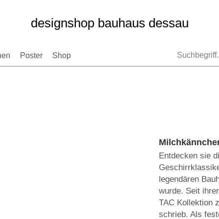
designshop bauhaus dessau
nen
Poster
Shop
Milchkännchen
Entdecken sie d
Geschirrklassik
legendären Bauh
wurde. Seit ihre
TAC Kollektion 
schrieb. Als fes