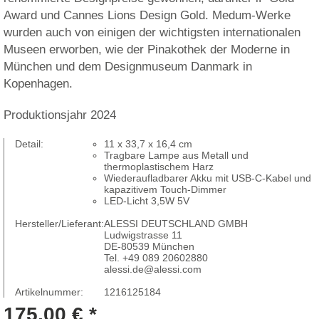
Award und Cannes Lions Design Gold. Medum-Werke
wurden auch von einigen der wichtigsten internationalen
Museen erworben, wie der Pinakothek der Moderne in
München und dem Designmuseum Danmark in
Kopenhagen.
Produktionsjahr 2024
Detail:
11 x 33,7 x 16,4 cm
Tragbare Lampe aus Metall und
thermoplastischem Harz
Wiederaufladbarer Akku mit USB-C-Kabel und
kapazitivem Touch-Dimmer
LED-Licht 3,5W 5V
Hersteller/Lieferant:
ALESSI DEUTSCHLAND GMBH
Ludwigstrasse 11
DE-80539 München
Tel. +49 089 20602880
alessi.de@alessi.com
Artikelnummer:
1216125184
175,00 € *