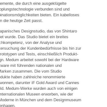
lemente, die durch eine ausgeklügelte
plungstechnologie verbunden sind und
inationsmöglichkeiten bieten. Ein kabelloses
in die heutige Zeit passt.
apanisches Designstudio, das von Shintaro
t wurde. Das Studio bietet ein breites
chkompetenz, von der Analyse und
ersuchung der Kundenbedürfnisse bis hin zur
rototypen und Tests, einschließlich Produkt-
n. Medum arbeitet sowohl bei der Hardware
tware mit führenden nationalen und
 Marken zusammen. Die vom Studio
odukte haben zahlreiche renommierte
wonnen, darunter iF Gold Award und Cannes
old. Medum-Werke wurden auch von einigen
internationalen Museen erworben, wie der
 Moderne in München und dem Designmuseum
enhagen.