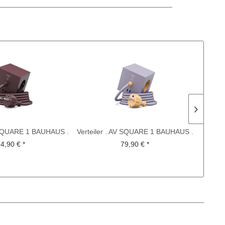
V SQUARE 1 BAUHAUS .
Verteiler . AV SQUARE 1 BAUHAUS .
Lampe
lberry red
lavender glow
4,90 € *
79,90 € *