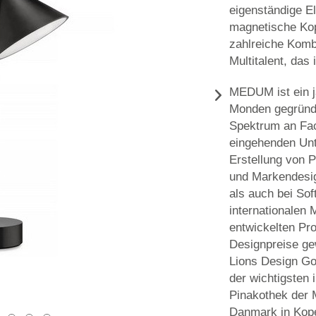
eigenständige E
magnetische Kop
zahlreiche Komb
Multitalent, das 
MEDUM ist ein j
Monden gegründe
Spektrum an Fa
eingehenden Unt
Erstellung von P
und Markendesig
als auch bei Sof
internationalen
entwickelten Pr
Designpreise ge
Lions Design G
der wichtigsten 
Pinakothek der
Danmark in Kop