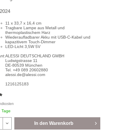
 2024
11 x 33,7 x 16,4 cm
Tragbare Lampe aus Metall und
thermoplastischem Harz
Wiederaufladbarer Akku mit USB-C-Kabel und
kapazitivem Touch-Dimmer
LED-Licht 3,5W 5V
nt:
ALESSI DEUTSCHLAND GMBH
Ludwigstrasse 11
DE-80539 München
Tel. +49 089 20602880
alessi.de@alessi.com
1216125183
*
andkosten
7 Tage
In den
Warenkorb