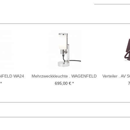
GENFELD WA24
Mehrzweckkleuchte . WAGENFELD
Verteiler . A
WNL 30
mu
*
695,00 € *
7