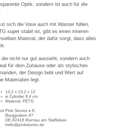
nsparente Optik, sondern ist auch für die
.
sst sich die Vase auch mit Wasser füllen,
 super stabil ist, gibt es einen inneren
selben Material, der dafür sorgt, dass alles
bt.
, die nicht nur gut aussieht, sondern auch
Ideal für dein Zuhause oder als stylisches
manden, der Design liebt und Wert auf
e Materialien legt.
13,2 x 13,2 x 12
ø Zylinder 8,4 cm
Material: PETG
nt:
Pink Stories e.K.
Burggraben 47
DE-82418 Murnau am Staffelsee
hello@pinkstories.de