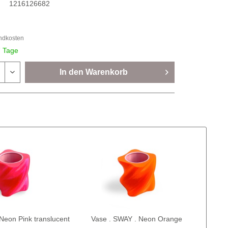
1216126682
andkosten
7 Tage
In den
Warenkorb
Neon Pink translucent
Vase . SWAY . Neon Orange