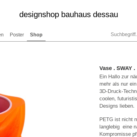
designshop bauhaus dessau
en
Poster
Shop
Vase . SWAY .
Ein Hallo zur nä
mehr als nur ein
3D-Druck-Techno
coolen, futuristi
Designs lieben.
PETG ist nicht 
langlebig  eine 
Kompromisse pfl