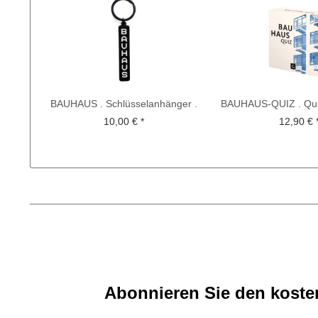
BAUHAUS . Schlüsselanhänger .
BAUHAUS-QUIZ . Qui
edited by muse
10,00 € *
12,90 € 
Abonnieren Sie den kosten