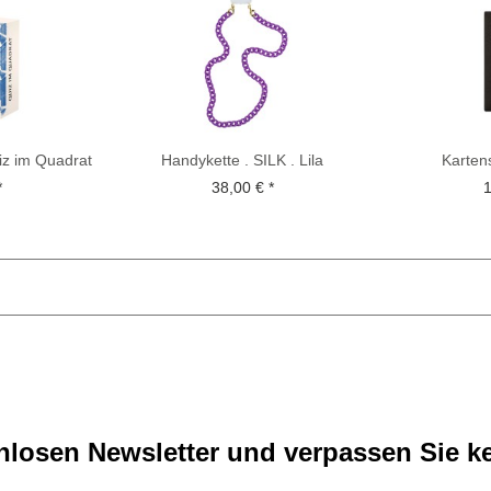
z im Quadrat
Handykette . SILK . Lila
Karten
ARC
*
38,00 € *
1
losen Newsletter und verpassen Sie ke