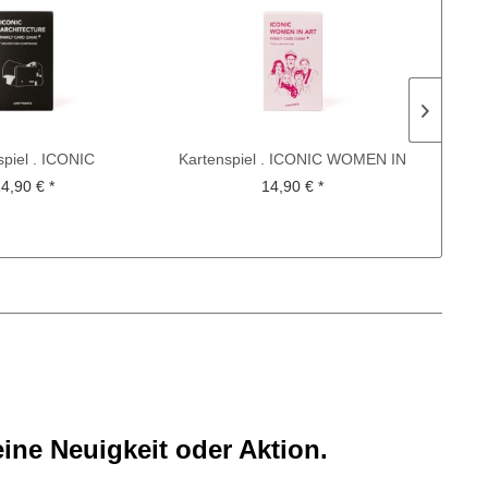
spiel . ICONIC
Kartenspiel . ICONIC WOMEN IN
M
HITECTURE
ART
4,90 € *
14,90 € *
ine Neuigkeit oder Aktion.