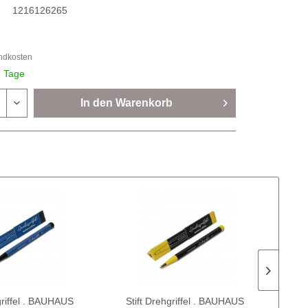
1216126265
andkosten
7 Tage
In den
Warenkorb
griffel . BAUHAUS
Stift Drehgriffel . BAUHAUS
Notiz