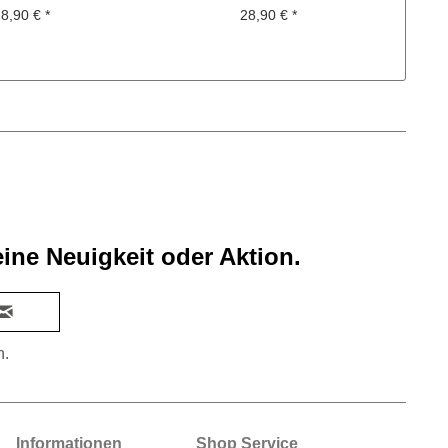
ON . Nr.1...
EDITION . Nr.1...
8,90 € *
28,90 € *
ine Neuigkeit oder Aktion.
n.
Informationen
Shop Service