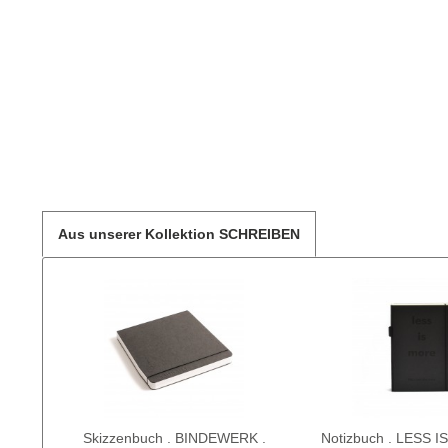
Aus unserer Kollektion SCHREIBEN
Skizzenbuch . BINDEWERK .
Notizbuch . LESS I