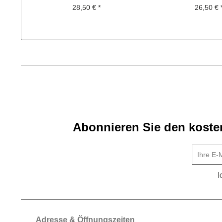
Quadrat
28,50 € *
26,50 € 
Abonnieren Sie den kosten
I
Adresse & Öffnungszeiten