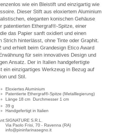
enzenlos wie ein Bleistift und einzigartig wie
soire. Dieser Stift aus eloxiertem Aluminium
alistischen, eleganten konischen Gehäuse
r patentierten Ethergraf®-Spitze, einer
 die das Papier sanft oxidiert und einen
 Strich hinterlässt, ohne Tinte oder Graphit.
2 und erhielt beim Grandesign Etico Award
Erwähnung für sein innovatives Design und
gen Ansatz. Der in Italien handgefertigte
t ein einzigartiges Werkzeug in Bezug auf
ion und Stil.
Eloxiertes Aluminium
Patentierte Ethergraf®-Spitze (Metalllegierung)
Länge 18 cm  Durchmesser 1 cm
39 g
Handgefertigt in Italien
nt:
SIGNATURE S.R.L.
Via Paolo Frisi, 70 - Ravenna (RA)
info@pininfarinasegno.it