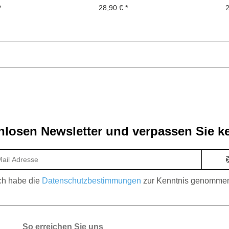
EDITION . Nr.1...
EDITI
*
28,90 € *
2
losen Newsletter und verpassen Sie ke
ch habe die
Datenschutzbestimmungen
zur Kenntnis genomme
So erreichen Sie uns