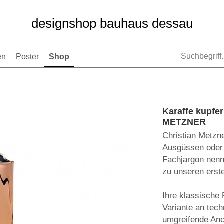
designshop bauhaus dessau
en
Poster
Shop
Karaffe kupf
METZNER
Christian Metzne
Ausgüssen oder
Fachjargon nennt
zu unseren erst
Ihre klassische 
Variante an tech
umgreifende Ano