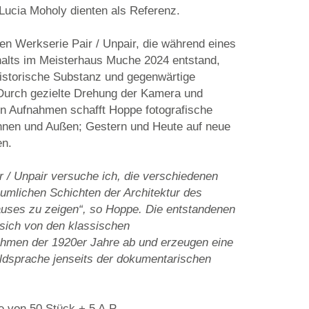
ucia Moholy dienten als Referenz.
igen Werkserie Pair / Unpair, die während eines
alts im Meisterhaus Muche 2024 entstand,
istorische Substanz und gegenwärtige
urch gezielte Drehung der Kamera und
n Aufnahmen schafft Hoppe fotografische
Innen und Außen; Gestern und Heute auf neue
en.
ir / Unpair versuche ich, die verschiedenen
äumlichen Schichten der Architektur des
ses zu zeigen“, so Hoppe. Die entstandenen
 sich von den klassischen
ahmen der 1920er Jahre ab und erzeugen eine
ildsprache jenseits der dokumentarischen
ge von 50 Stück + 5 A.P.