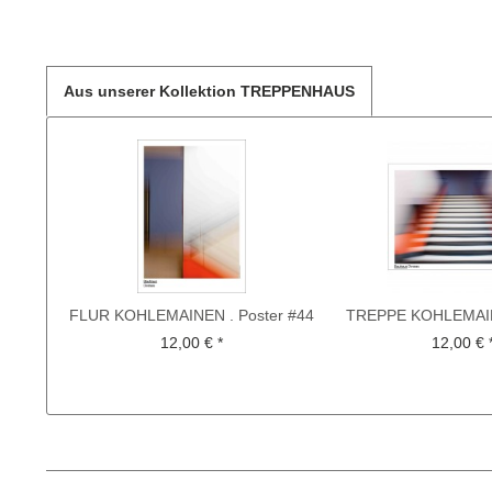
Aus unserer Kollektion TREPPENHAUS
FLUR KOHLEMAINEN . Poster #44
TREPPE KOHLEMAIN
SBD
#18 SB
12,00 € *
12,00 € 