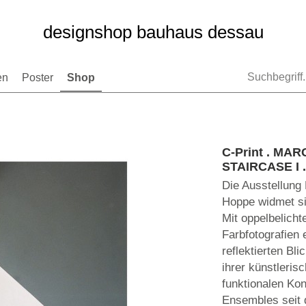
designshop bauhaus dessau
en
Poster
Shop
C-Print . MAR
STAIRCASE I . 
Die Ausstellung 
Hoppe widmet si
Mit oppelbelicht
Farbfotografien 
reflektierten Bl
ihrer künstleris
funktionalen Ko
Ensembles seit 