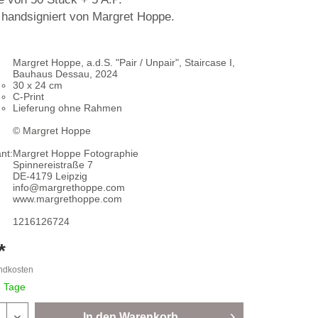
handsigniert von Margret Hoppe.
Margret Hoppe, a.d.S. "Pair / Unpair", Staircase I,
Bauhaus Dessau, 2024
30 x 24 cm
C-Print
Lieferung ohne Rahmen
© Margret Hoppe
nt:
Margret Hoppe Fotographie
Spinnereistraße 7
DE-4179 Leipzig
info@margrethoppe.com
www.margrethoppe.com
1216126724
*
andkosten
7 Tage
In den
Warenkorb