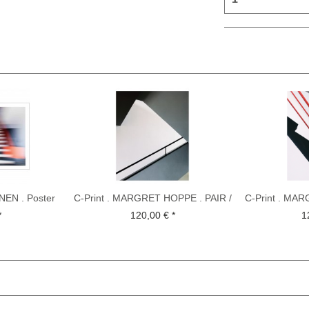
EN . Poster
C-Print . MARGRET HOPPE . PAIR /
C-Print . MAR
D
UNPAIR ....
UN
*
120,00 € *
1