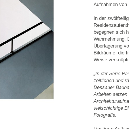
Aufnahmen von L
In der zwölfteil
Residenzaufenth
begegnen sich h
Wahrnehmung. D
Überlagerung vo
Bildräume, die 
Weise verknüpf
„In der Serie Pa
zeitlichen und r
Dessauer Bauhau
Arbeiten setzen
Architekturaufn
vielschichtige B
Fotografie.
Limitierte Aufla