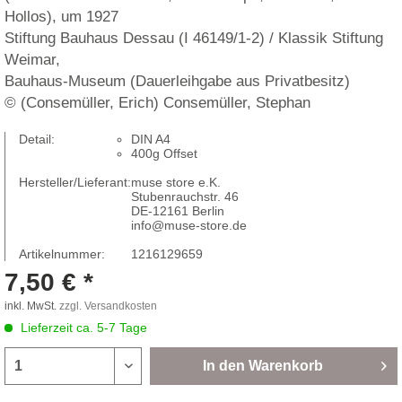
Hollos), um 1927
Stiftung Bauhaus Dessau (I 46149/1-2) / Klassik Stiftung
Weimar,
Bauhaus-Museum (Dauerleihgabe aus Privatbesitz)
© (Consemüller, Erich) Consemüller, Stephan
Detail:
DIN A4
400g Offset
Hersteller/Lieferant:
muse store e.K.
Stubenrauchstr. 46
DE-12161 Berlin
info@muse-store.de
Artikelnummer:
1216129659
7,50 € *
inkl. MwSt.
zzgl. Versandkosten
Lieferzeit ca. 5-7 Tage
In den
Warenkorb