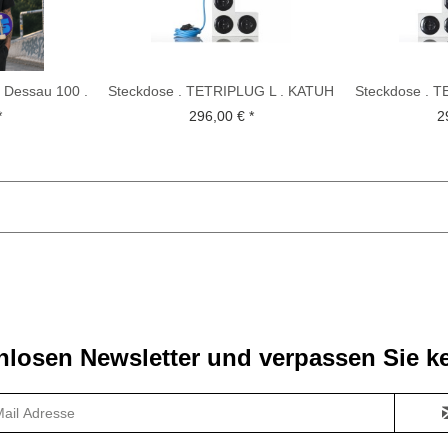
 Dessau 100 .
Steckdose . TETRIPLUG L . KATUH
Steckdose . 
 Ed.
STUDIO . blau...
STUDI
*
296,00 € *
2
losen Newsletter und verpassen Sie ke