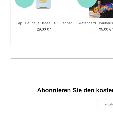
Cap . Bauhaus Dessau 100 . edited
Skateboard . Bauhaus
by muse
2026 . Ltd.
29,00 € *
95,00 € 
Abonnieren Sie den kosten