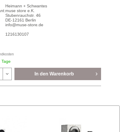
Heimann + Schwantes
nt:
muse store e.K.
Stubenrauchstr. 46
DE-12161 Berlin
info@muse-store.de
1216130107
andkosten
7 Tage
In den
Warenkorb