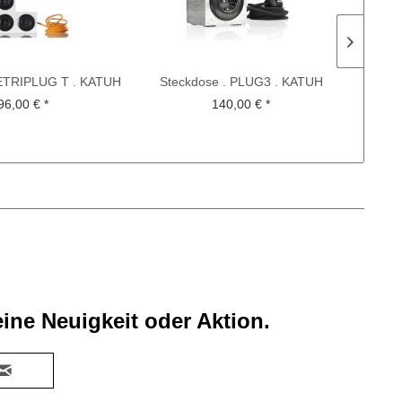
TETRIPLUG T . KATUH
Steckdose . PLUG3 . KATUH
T-Shir
O . orange...
STUDIO
96,00 € *
140,00 € *
ine Neuigkeit oder Aktion.