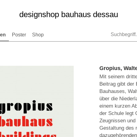
designshop bauhaus dessau
nen
Poster
Shop
Gropius, Walt
Mit seinem dritt
Beitrag gibt der
Bauhauses, Walt
über die Nieder
einem kurzen Ab
der Schule legt 
Zeugnissen und 
Gestaltung des
dazugehörenden 