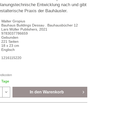
 planungstechnische Entwicklung nach und gibt
gestalterische Praxis der Bauhäusler.
Walter Gropius
Bauhaus Buildings Dessau . Bauhausbücher 12
Lars Müller Publishers, 2021
9783037786659
Gebunden
221 Seiten
18 x 23 cm
Englisch
1216115220
andkosten
7 Tage
In den
Warenkorb