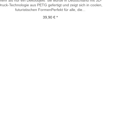
mehr als nur ein Dekoobjekt  sie wurde in Deutschland mit 3D-
ruck-Technologie aus PETG gefertigt und zeigt sich in coolen,
futuristischen FormenPerfekt für alle, die...
39,90 € *