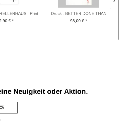
RELLERHAUS . Print
Druck . BETTER DONE THAN
BAUH
dited by muse
PERFCT
9,90 € *
98,00 € *
ine Neuigkeit oder Aktion.
n.