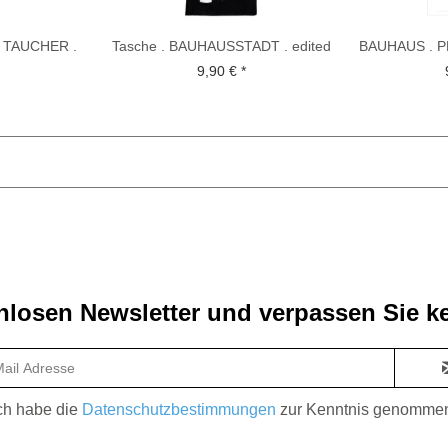
. TAUCHER .
Tasche . BAUHAUSSTADT . edited
BAUHAUS . P
EMMER
by muse
A3 . e
9,90 € *
losen Newsletter und verpassen Sie ke
ch habe die
Datenschutzbestimmungen
zur Kenntnis genomme