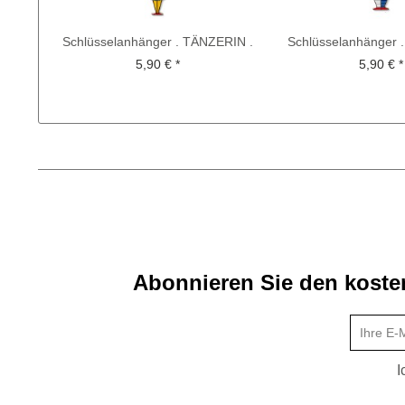
Schlüsselanhänger . TÄNZERIN .
Schlüsselanhänger 
OSKAR SCHLEMMER
OSKAR SCHL
5,90 € *
5,90 € *
Abonnieren Sie den kosten
I