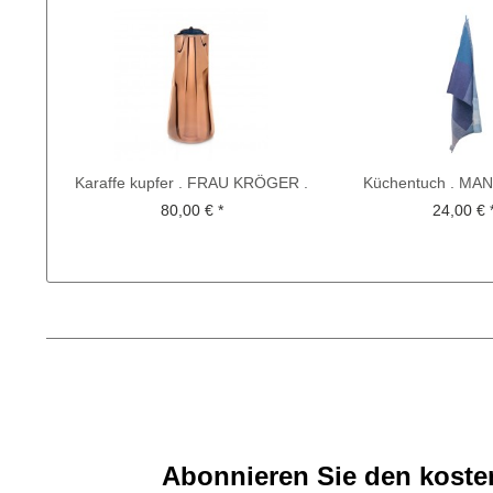
Karaffe kupfer . FRAU KRÖGER .
Küchentuch . M
CHRISTIAN METZNER
BETHEL . KOCH-O
80,00 € *
24,00 € 
Abonnieren Sie den kosten