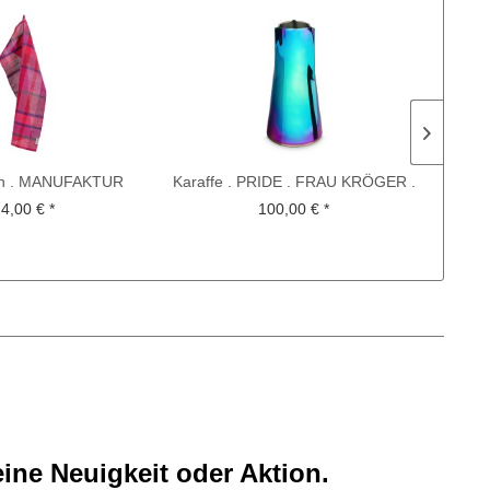
ch . MANUFAKTUR
Karaffe . PRIDE . FRAU KRÖGER .
T
KOCH-OTTE . Rot
CHRISTIAN METZNER
4,00 € *
100,00 € *
ine Neuigkeit oder Aktion.