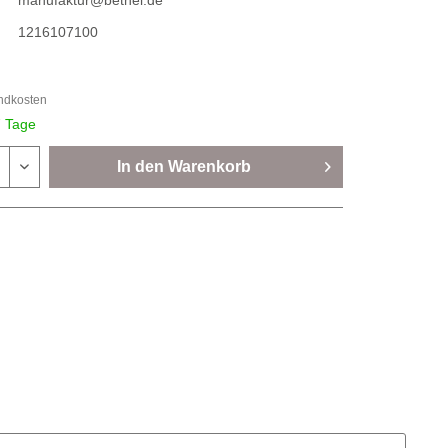
manufaktur@bethel.de
1216107100
andkosten
7 Tage
In den
Warenkorb