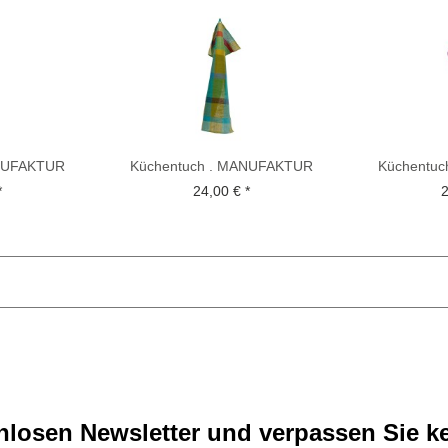
ANUFAKTUR
Küchentuch . MANUFAKTUR
Küchentu
TTE . Blau
BETHEL . KOCH-OTTE . Grün
BETHEL . 
*
24,00 € *
2
losen Newsletter und verpassen Sie ke