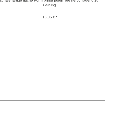
schalenartige flache Form bringt jeden Tee hervorragend zur
Geltung.
15,95 € *