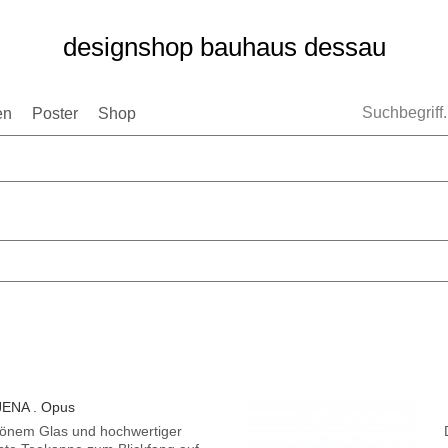
designshop bauhaus dessau
en
Poster
Shop
JENA . Opus
hönem Glas und hochwertiger