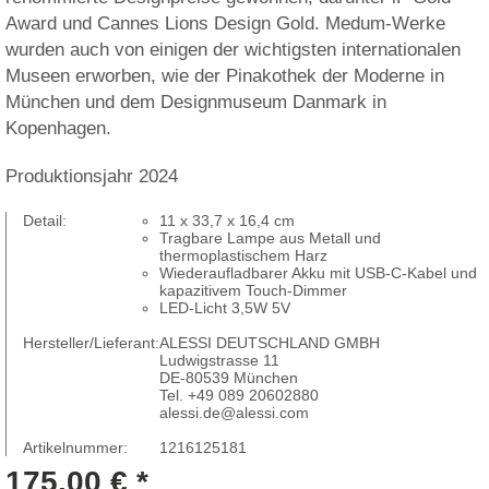
Award und Cannes Lions Design Gold. Medum-Werke
wurden auch von einigen der wichtigsten internationalen
Museen erworben, wie der Pinakothek der Moderne in
München und dem Designmuseum Danmark in
Kopenhagen.
Produktionsjahr 2024
Detail:
11 x 33,7 x 16,4 cm
Tragbare Lampe aus Metall und
thermoplastischem Harz
Wiederaufladbarer Akku mit USB-C-Kabel und
kapazitivem Touch-Dimmer
LED-Licht 3,5W 5V
Hersteller/Lieferant:
ALESSI DEUTSCHLAND GMBH
Ludwigstrasse 11
DE-80539 München
Tel. +49 089 20602880
alessi.de@alessi.com
Artikelnummer:
1216125181
175,00 € *